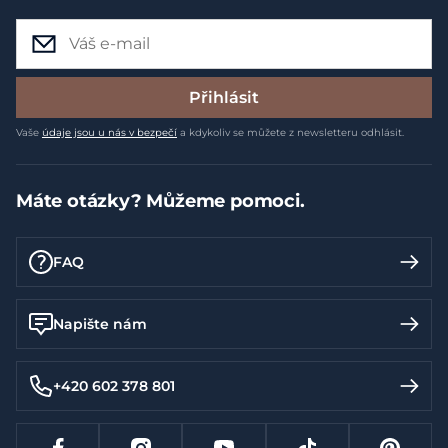
Přihlásit
Vaše
údaje jsou u nás v bezpečí
a kdykoliv se můžete z newsletteru odhlásit.
Máte otázky? Můžeme pomoci.
FAQ
Napište nám
+420 602 378 801