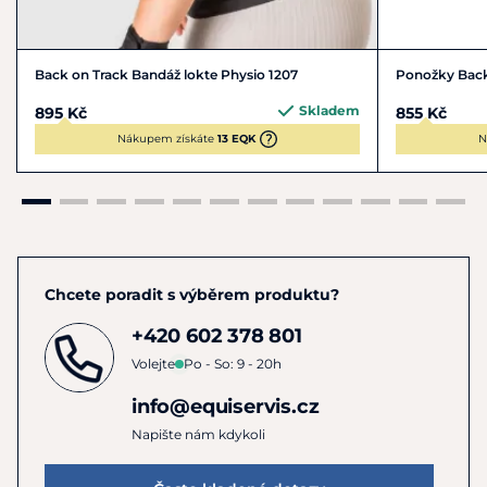
Back on Track Bandáž lokte Physio 1207
Ponožky Back 
Skladem
895 Kč
855 Kč
Nákupem získáte
13 EQK
N
Chcete poradit s výběrem produktu?
+420 602 378 801
Volejte
Po - So: 9 - 20h
info@equiservis.cz
Napište nám kdykoli