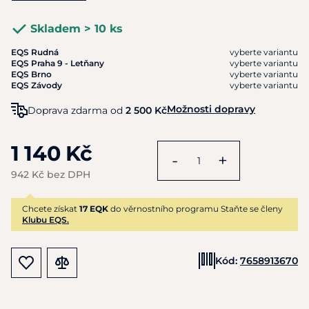
Skladem > 10 ks
EQS Rudná
vyberte variantu
EQS Praha 9 - Letňany
vyberte variantu
EQS Brno
vyberte variantu
EQS Závody
vyberte variantu
Možnosti dopravy
Doprava zdarma od
2 500 Kč
1 140 Kč
-
+
942 Kč bez DPH
Chcete získat
17 EQK
do věrnostního programu Staňte se členy
Klubu EQS.
Kód:
7658913670