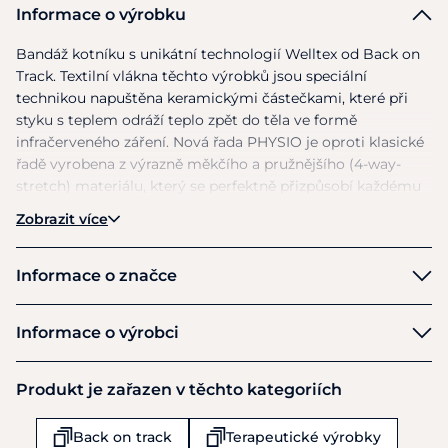
Informace o výrobku
Bandáž kotníku
s
unikátní technologií Welltex
od
Back
on
Track. Textilní vlákna těchto výrobků jsou speciální
technikou napuštěna keramickými částečkami, které při
styku
s
teplem odráží teplo zpět
do
těla
ve
formě
infračerveného záření. Nová řada PHYSIO
je
oproti klasické
řadě vyrobena
z
výrazně měkčího
a
pružnějšího (4-way-
stretch) materiálu, který
se
perfektně přizpůsobí každému
pohybu
a
zároveň
je
velmi dobrou podporou pro svaly.
Zobrazit více
PHYSIO výrobky jsou proto vhodné pro běžnénošení
i
všechny sportovní aktivity. Prohřívá, zvyšuje prokrvení,
napomáhá regeneraci, ulevuje
od
bolesti při akutních
i
Informace o značce
dlouhodobých potížích.
U
všech výrobků BOT
je
důležité
postupné navykání - první 2-3 dny maximálně
4
hodiny,
Back on Track
Informace o výrobci
potom dobu prodlužovat
na
8 hodin
a
více. Intenzivní
použivání zvyšuje účinnost. Barva: černá. Velikosti: S, M, L.
Výrobce
Rozměry - obvod
S
- 35-38cm,
M
- 39-42cm,
L
- 43-45cm.
Produkt je zařazen v těchto kategoriích
Back on Track
De Kempen 19
Back on track
Terapeutické výrobky
Budel