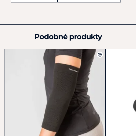
6021PZ
Nizozemsko
+31 (0) 495 470 111
benelux@backontrack.com
Podobné produkty