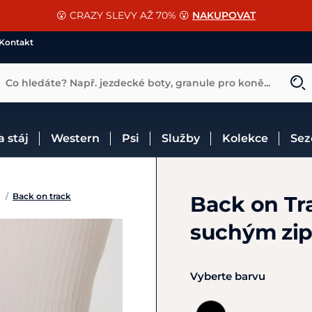
📐Pasování a doplňky k vybraným sedlům ZDARMA 🐴
SLEVA 13% na vše od Cassini!
😮 CRAZY SLEVY AŽ 70% 😮
NAKUPOVAT
CHCI SLEVU
VÍCE INF
Kontakt
Co hledáte? Např. jezdecké boty, granule pro koně...
 a stáj
Western
Psi
Služby
Kolekce
Se
/
Back on track
Back on Tr
suchým zi
Vyberte barvu