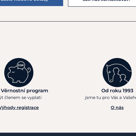
 Věrnostní program
Od roku 1993
ýt členem se vyplatí
jsme tu pro Vás a Vaše
Výhody registrace
O nás