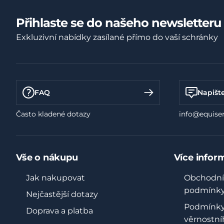
Přihlaste se do našeho newsletteru
Exkluzivní nabídky zasílané přímo do vaší schránky
FAQ
Napišt
Často kladené dotazy
info@equiser
Vše o nákupu
Více infor
Jak nakupovat
Obchodní
podmínk
Nejčastější dotazy
Podmínk
Doprava a platba
věrnostní