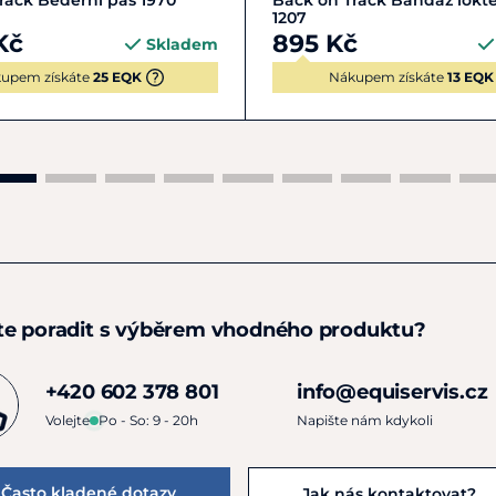
rack Bederní pás 1970
Back on Track Bandáž lokte
1207
Kč
895 Kč
Skladem
upem získáte
25 EQK
Nákupem získáte
13 EQK
te poradit s výběrem vhodného produktu?
+420 602 378 801
info@equiservis.cz
Volejte
Po - So: 9 - 20h
Napište nám kdykoli
Často kladené dotazy
Jak nás kontaktovat?