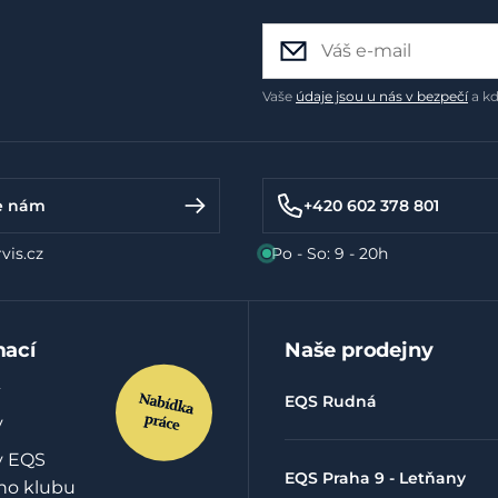
Vaše
údaje jsou u nás v bezpečí
a kd
e nám
+420 602 378 801
vis.cz
Po - So: 9 - 20h
mací
Naše prodejny
EQS Rudná
y
y EQS
EQS Praha 9 - Letňany
ho klubu