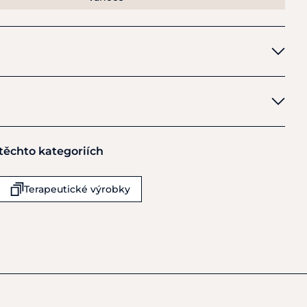
ack
 těchto kategoriích
Terapeutické výrobky
om