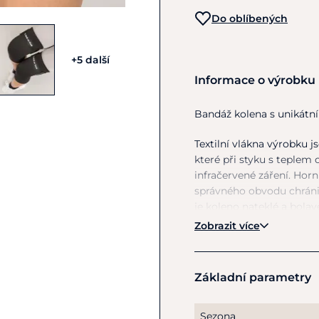
Do oblíbených
+5 další
Informace o výrobku
Bandáž kolena
s
unikátn
Textilní vlákna výrobku 
které při styku
s
teplem o
infračervené záření. Hor
správného obvodu chrán
je
koleno nateklé
a
bolavé
při artritidě
a
dalších obt
Zobrazit více
Rozměry: Měřte obvod s
39-43cm,
L
- 42-46cm,
X
Základní parametry
Sezona