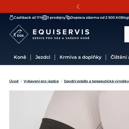
Cashback až 11%
3 prodejny
Doprava zdarma od 2 500 Kč
Blog
Koně
Jezdci
Krmiva a doplňky
Čištění
Úvod
/
Vybavení pro jezdce
/
Spodní prádlo a terapeutické výrobky