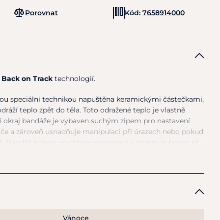
Porovnat
Kód:
7658914000
í
Back
on
Track
technologií.
jsou speciální technikou napuštěna keramickými částečkami,
dráží teplo zpět
do
těla. Toto odražené teplo
je
vlastně
ní okraj bandáže
je
vybaven suchým zipem pro nastavení
iče
a
zároveň usnadňuje manipulaci při úrazech nebo pokud
. Bandáž kolena urychluje regeneraci
a
zmírňuje bolest př.
ížích.
tehna
12
cm nad středem kolenního kloubu.
S
- 35-41cm,
M
-
L
46-52cm, XXL - 52-61cm, XXXL - 60-64cm.
Vánoce