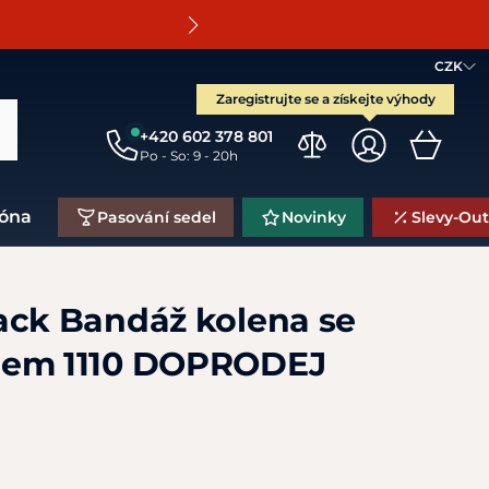
O
CZK
Zaregistrujte se a získejte výhody
+420 602 378 801
Po - So: 9 - 20h
zóna
Pasování sedel
Novinky
Slevy-Out
ack Bandáž kolena se
pem 1110 DOPRODEJ