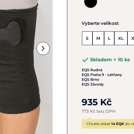
Vyberte velikost
S
M
L
XL
Skladem > 10 ks
EQS Rudná
EQS Praha 9 - Letňany
EQS Brno
EQS Závody
935 Kč
773 Kč bez DPH
Chcete získat
14 EQK
do vě