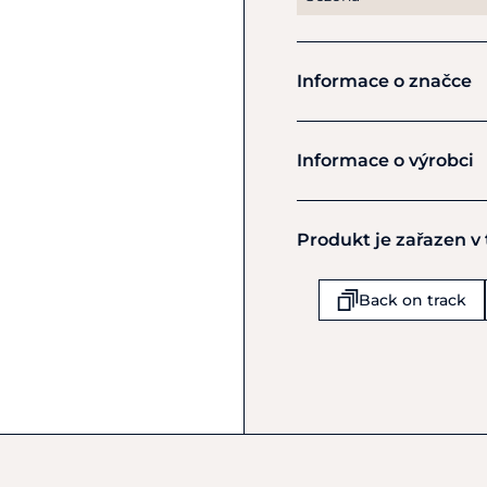
Informace o značce
Back on Tr
Informace o výrobci
Výrobce
Produkt je zařazen v
Back on Track
De Kempen 19
Budel
Back on track
6021PZ
Nizozemsko
+31 (0) 495 470 111
benelux@backontrack.c