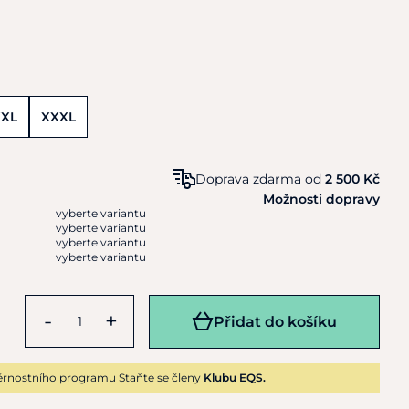
XXL
XXXL
Doprava zdarma od
2 500 Kč
Možnosti dopravy
vyberte variantu
vyberte variantu
vyberte variantu
vyberte variantu
-
+
Přidat do košíku
rnostního programu Staňte se členy
Klubu EQS.