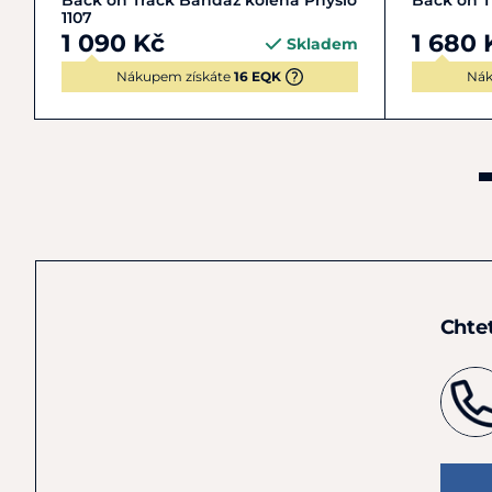
Back on Track Bandáž kolena Physio
Back on T
1107
1 090 Kč
1 680 
Skladem
Nákupem získáte
16 EQK
Nák
Chte