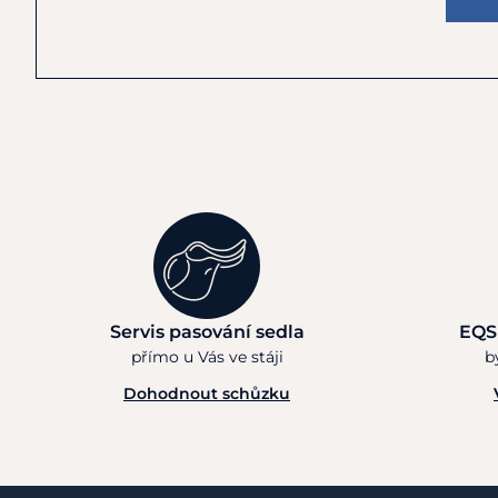
Servis pasování sedla
EQS
přímo u Vás ve stáji
b
Dohodnout schůzku