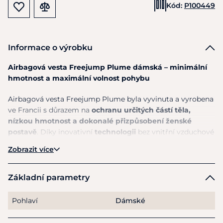
Kód:
P100449
Informace o výrobku
Airbagová vesta Freejump Plume dámská – minimální
hmotnost a maximální volnost pohybu
Airbagová vesta Freejump Plume byla vyvinuta a vyrobena
ve Francii s důrazem na
ochranu určitých částí těla,
nízkou hmotnost a dokonalé přizpůsobení ženské
postavě
. Díky inovativní
technologii
bez vnitřní vzduchové
komory a ultrazvukovému svařování nabízí mimořádně
Zobrazit více
tenký, lehký a zároveň vysoce odolný systém.
Vesta se
aktivuje při pádu a během pouhých 90 ms
Základní parametry
dosáhne potřebného tlaku pro optimální ochranu dle
normy
NF S72-800-2022
.
Chrání klíčové oblasti – krk,
Pohlaví
Dámské
páteř, bedra, pánev i hrudník.
Integrovaný límec se při
aktivaci nafoukne a poskytuje zvýšenou ochranu krční