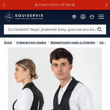
📐Pasování a doplňky k vybraným sedlům ZDARMA 🐴
SLEVA 13% na vše od Cassini!
😮 CRAZY SLEVY AŽ 70% 😮
Co hledáte? Např. jezdecké boty, granule pro koně...
Úvod
/
Vybavení pro jezdce
/
Bezpečnostní vesty a chrániče
/
Airbagové vesty