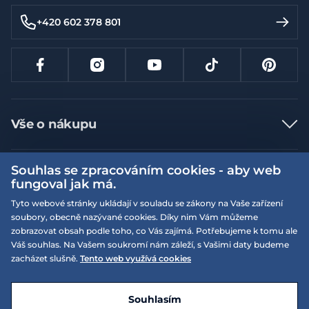
+420 602 378 801
Vše o nákupu
Jak nakupovat
Souhlas se zpracováním cookies - aby web
Více informací
Nejčastější dotazy
fungoval jak má.
Doprava a platba
Obchodní podmínky
Tyto webové stránky ukládají v souladu se zákony na Vaše zařízení
soubory, obecně nazývané cookies. Díky nim Vám můžeme
Vrácení a výměna zboží
Naše prodejny
Podmínky EQS věrnostního klubu
zobrazovat obsah podle toho, co Vás zajímá. Potřebujeme k tomu ale
Reklamace
Váš souhlas. Na Vašem soukromí nám záleží, s Vašimi daty budeme
On-line katalogy
EQS Rudná
zacházet slušně.
Tento web využívá cookies
Velikostní tabulky
Nyní zavřeno ‧ otevřeno od 09:00, Po
Kariéra
© 2026 EQUISERVIS spol. s r.o. - založeno 1993
E-shop vytvořila a technicky zajišťuje
SIMPLIA.cz
Nabízené značky
Kontakt
Souhlasím