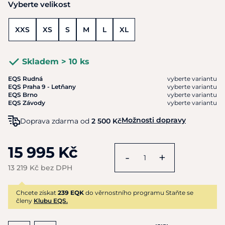
Vyberte velikost
XXS
XS
S
M
L
XL
Skladem > 10 ks
EQS Rudná
vyberte variantu
EQS Praha 9 - Letňany
vyberte variantu
EQS Brno
vyberte variantu
EQS Závody
vyberte variantu
Možnosti dopravy
Doprava zdarma od
2 500 Kč
15 995 Kč
-
+
13 219 Kč bez DPH
Chcete získat
239 EQK
do věrnostního programu Staňte se
členy
Klubu EQS.