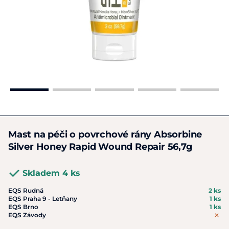
Mast na péči o povrchové rány Absorbine
Silver Honey Rapid Wound Repair 56,7g
Skladem 4 ks
EQS Rudná
2 ks
EQS Praha 9 - Letňany
1 ks
EQS Brno
1 ks
EQS Závody